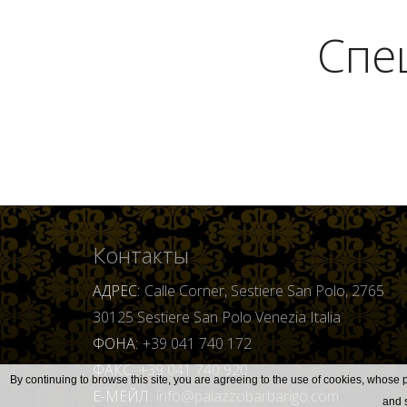
Спе
Контакты
АДРЕС
Calle Corner, Sestiere San Polo, 2765
30125 Sestiere San Polo Venezia Italia
ФОНА
+39 041 740 172
ФАКС
+39 041 740 920
By continuing to browse this site, you are agreeing to the use of cookies, whose p
Е-МЕЙЛ
info@palazzobarbarigo.com
and s