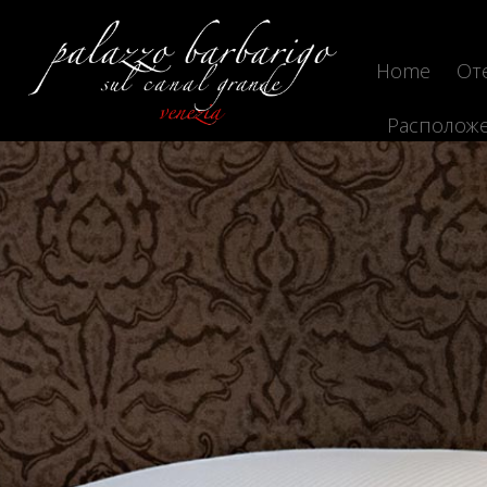
Home
От
Располож