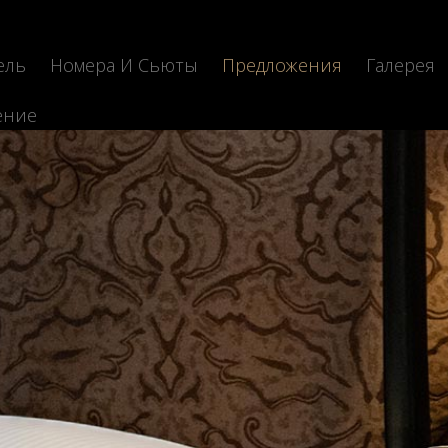
ель
Номера И Сьюты
Предложения
Галерея
ение