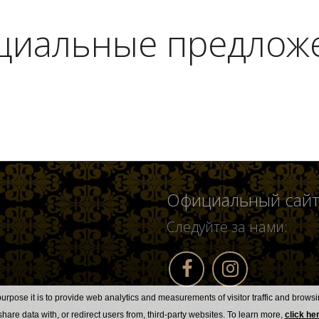
циальные предлож
Официальный сай
Следуйте за нами:
urpose it is to provide web analytics and measurements of visitor traffic and browsin
hare data with, or redirect users from, third-party websites. To learn more,
click he