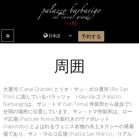
予約する
メニュー
周囲
大運河 (Canal Grande) とリオ・サン・ポロ運河 (Rio San
Polo) に面しているパラッツォ バルバルゴ (Palazzo
Barbarigo)は、サン・トマ (San Toma) 停留所から徒歩で5
分弱の場所に位置しています。サン・トマ停留所は、ロー
マ広場 (Piazzale Roma)方面行きのヴァポレット
(Vaporetto) とよばれるヴェニス名物の水上タクシーの発着
場であり、サン・マルコ広場 (Piazza San Marco)、リアル