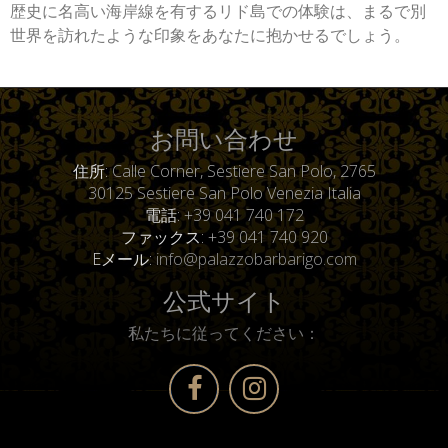
歴史に名高い海岸線を有するリド島での体験は、まるで別
世界を訪れたような印象をあなたに抱かせるでしょう。
お問い合わせ
住所
Calle Corner, Sestiere San Polo, 2765
30125 Sestiere San Polo Venezia Italia
電話
+39 041 740 172
ファックス
+39 041 740 920
Eメール
info@palazzobarbarigo.com
公式サイト
私たちに従ってください：