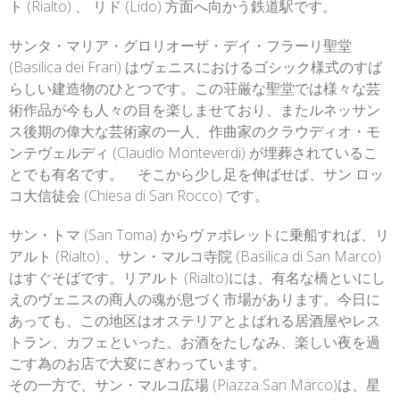
ト (Rialto) 、 リド (Lido) 方面へ向かう鉄道駅です。
サンタ・マリア・グロリオーザ・デイ・フラーリ聖堂
(Basilica dei Frari) はヴェニスにおけるゴシック様式のすば
らしい建造物のひとつです。この荘厳な聖堂では様々な芸
術作品が今も人々の目を楽しませており、またルネッサン
ス後期の偉大な芸術家の一人、作曲家のクラウディオ・モ
ンテヴェルディ (Claudio Monteverdi) が埋葬されているこ
とでも有名です。 そこから少し足を伸ばせば、サン ロッ
コ大信徒会 (Chiesa di San Rocco) です。
サン・トマ (San Toma) からヴァポレットに乗船すれば、リ
アルト (Rialto) 、サン・マルコ寺院 (Basilica di San Marco)
はすぐそばです。リアルト (Rialto)には、有名な橋といにし
えのヴェニスの商人の魂が息づく市場があります。今日に
あっても、この地区はオステリアとよばれる居酒屋やレス
トラン、カフェといった、お酒をたしなみ、楽しい夜を過
ごす為のお店で大変にぎわっています。
その一方で、サン・マルコ広場 (Piazza San Marco)は、星