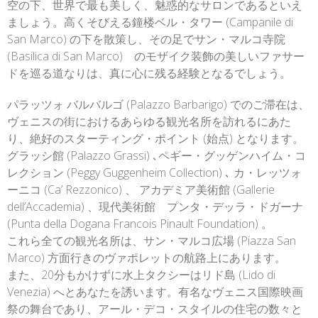
空の下、世界で最も美しく、魅惑的なサロンであるといえ
ましょう。高くそびえる鐘楼ベル・タワー (Campanile di
San Marco) の下を散策し、その足でサン・マルコ寺院
(Basilica di San Marco) のモザイク装飾の美しいファサー
ドを巡る道なりは、真に心に残る経験となるでしょう。
パラッツォ バルバルゴ (Palazzo Barbarigo) でのご滞在は、
ヴェニスの街におけるあらゆる観光名所を訪れるにあた
り、絶好のスターティング・ポイント (始点) となります。
グラッシ館 (Palazzo Grassi) ､ペギー・グッゲンハイム・コ
レクション (Peggy Guggenheim Collection) ､ カ・レッツォ
ーニコ (Ca’ Rezzonico) 、 アカデミア美術館 (Gallerie
dell’Accademia) 、現代美術館 プンタ・デッラ・ドガーナ
(Punta della Dogana Francois Pinault Foundation) 。
これら全ての観光名所は、サン・マルコ広場 (Piazza San
Marco) 方面行きのヴァポレットの航路上にあります。
また、20分もかけずに水上タクシーはリド島 (Lido di
Venezia) へとあなたを誘います。有名なヴェニス国際映画
祭の舞台であり、アール・デコ・スタイルの住宅の数々と