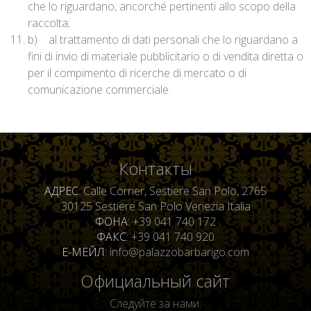
che lo riguardano, ancorché pertinenti allo scopo della
raccolta;
b) al trattamento di dati personali che lo riguardano a
fini di invio di materiale pubblicitario o di vendita diretta o
per il compimento di ricerche di mercato o di
comunicazione commerciale.
Контакты
АДРЕС
Calle Corner, Sestiere San Polo, 2765
30125 Sestiere San Polo Venezia Italia
ФОНА
+39 041 740 172
ФАКС
+39 041 740 920
Е-МЕЙЛ
info@palazzobarbarigo.com
Официальный сайт
Следуйте за нами: