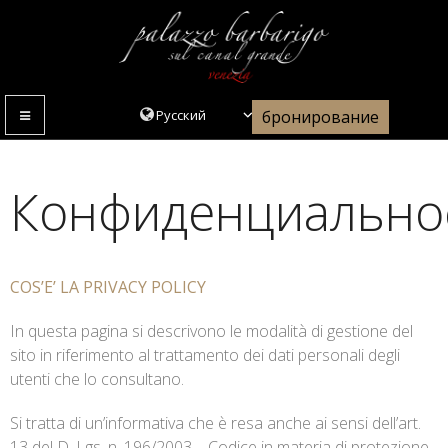
бронирование
МЕНЮ
Конфиденциально
COS’E’ LA PRIVACY POLICY
In questa pagina si descrivono le modalità di gestione del
sito in riferimento al trattamento dei dati personali degli
utenti che lo consultano.
Si tratta di un’informativa che è resa anche ai sensi dell’art.
13 del D. Lgs. n. 196/2003 – Codice in materia di protezione